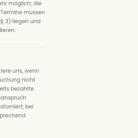
hr möglich; die
ue Termine müssen
§ 3) liegen und
ieren.
tiere uns, wenn
mbuchung nicht
eits bezahlte
gsanspruch
orniert; bei
sprechend