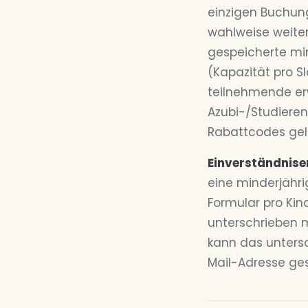
einzigen Buchung
wahlweise weite
gespeicherte min
(Kapazität pro S
teilnehmende erw
Azubi-/Studiere
Rabattcodes gelt
Einverständnise
eine minderjähri
Formular pro Kin
unterschrieben m
kann das unters
Mail-Adresse ge