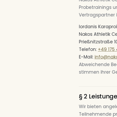
Probetrainings u
Vertragspartner i
Iordanis Karapr
Nakos Athletik C
Prießnitzstraße 
Telefon:
+49 175
E-Mail:
info@nako
Abweichende Bed
stimmen ihrer Gel
§ 2 Leistung
Wir bieten angel
Teilnehmende pro