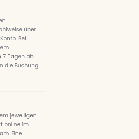
hen
ahlweise über
Konto. Bei
igem
on 7 Tagen ab
ann die Buchung
em jeweiligen
 online im
am. Eine