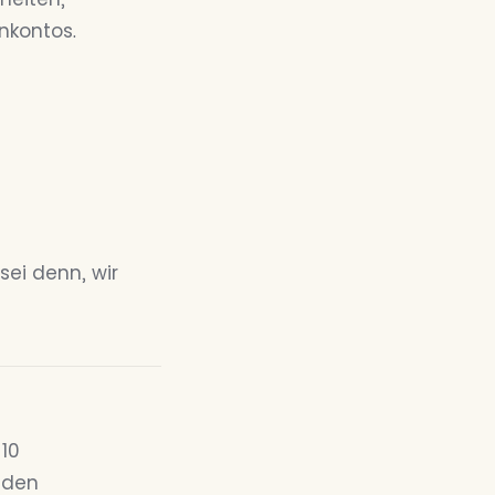
nkontos.
ei denn, wir
 10
n den