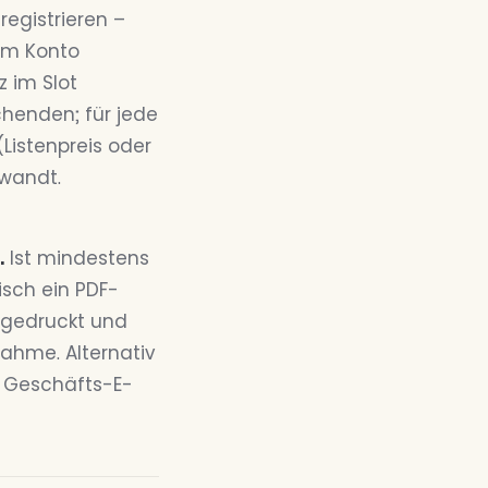
registrieren –
im Konto
z im Slot
chenden; für jede
Listenpreis oder
wandt.
.
Ist mindestens
isch ein PDF-
sgedruckt und
nahme. Alternativ
 Geschäfts-E-