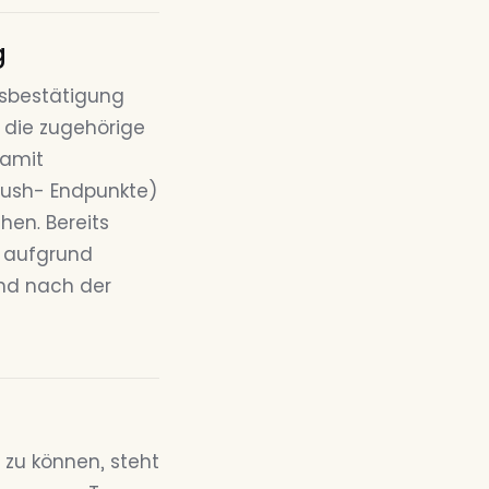
g
gsbestätigung
– die zugehörige
damit
 Push- Endpunkte)
hen. Bereits
 aufgrund
ind nach der
 zu können, steht