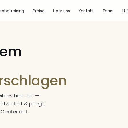
Probetraining
Preise
Über uns
Kontakt
Team
Hil
blem
rschlagen
 es hier rein —
entwickelt & pflegt.
Center auf.